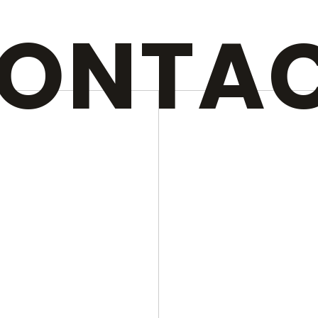
ONTA
N