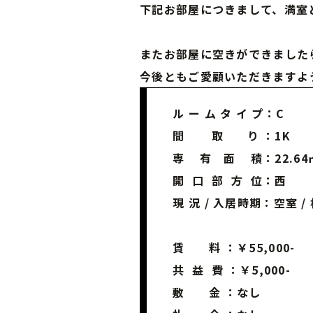
下記お部屋につきまして、満室
またお部屋に空きができました
今後ともご愛顧いただきますよ
ル ー ム タ イ プ：C
間 取 り ：1K
専 有 面 積：22.64
開 口 部 方 位：西
現 況 / 入居時期：空室 /
賃 料 ：￥55,000-
共 益 費 ：￥5,000-
敷 金 ：なし