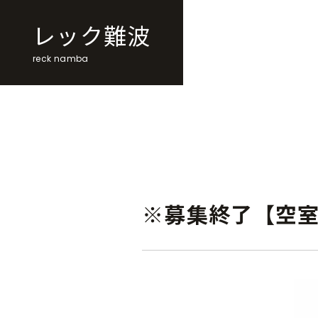
レック難波
reck namba
※募集終了【空室