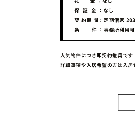
礼 金 ：なし
保 証 金 ：なし
契 約期 間：定期借家 20
条 件 ：事務所利用可
人気物件につき即契約推奨です
詳細事項や入居希望の方は入居