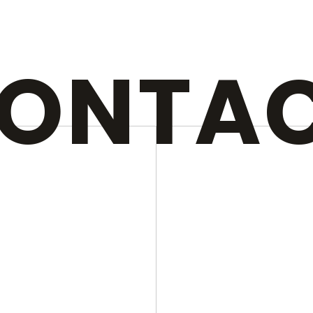
ONTA
N