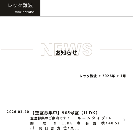
レック難波
reck namba
NEWS
お知らせ
レック難波
>
2026年
>
1月
2026.01.20
【空室募集中】905号室（1LDK）
空室募集のご案内です！ ル ー ム タ イ プ：G
間 取 り ：1LDK 専 有 面 積：40.52
㎡ 開 口 部 方 位：東 ...