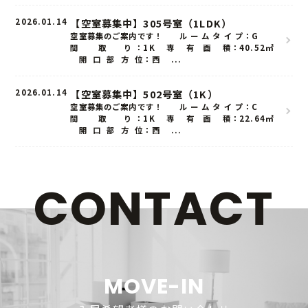
2026.01.14
【空室募集中】305号室（1LDK）
空室募集のご案内です！ ル ー ム タ イ プ：G
間 取 り ：1K 専 有 面 積：40.52㎡
開 口 部 方 位：西 ...
2026.01.14
【空室募集中】502号室（1K）
空室募集のご案内です！ ル ー ム タ イ プ：C
間 取 り ：1K 専 有 面 積：22.64㎡
開 口 部 方 位：西 ...
ホーム
CONTACT
お知らせ
こだわり
MOVE-IN
ルームタイプ