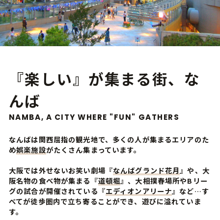
『楽しい』が集まる街、な
んば
NAMBA, A CITY WHERE "FUN" GATHERS
なんばは関西屈指の観光地で、多くの人が集まるエリアのた
め
娯楽施設
がたくさん集まっています。
大阪では外せないお笑い劇場『
なんばグランド花月
』や、大
阪名物の食べ物が集まる『
道頓堀
』、大相撲春場所やBリー
グの試合が開催されている『
エディオンアリーナ
』など…す
べてが徒歩圏内で立ち寄ることができ、遊びに溢れていま
す。