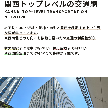
関西トップレベルの交通網
KANSAI TOP-LEVEL TRANSPORTATION
NETWORK
地下鉄・JR・近鉄・阪神・南海と
関西を移動する上で主要
な駅が集っています
。
東西南北どの方向にも移動し易いため
交通の利便性が◎
新大阪駅
まで電車で約20分、
伊丹空港
まで約30分、
関西国際空港
までは約50分で移動が可能です。