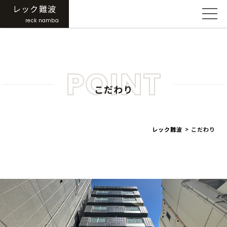
レック難波
reck namba
POINT
こだわり
レック難波
>
こだわり