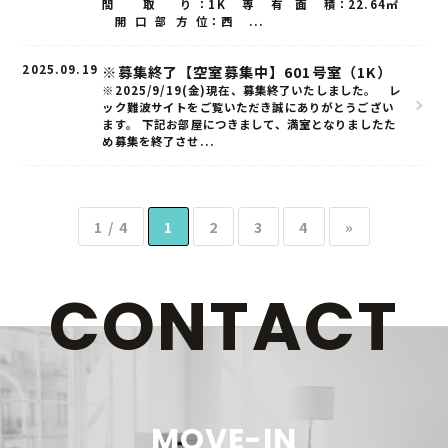
間 取 り ：1K 専 有 面 積：22.64㎡
ロケーション
開 口 部 方 位：西 ...
2025.09.19
※募集終了【空室募集中】601号室（1K）
ギャラリー
※2025/9/19(金)現在、募集終了いたしました。 レ
ック難波サイトをご覧いただき誠にありがとうござい
物件概要
ます。 下記お部屋につきまして、満室となりましたた
め募集を終了させ...
1 / 4
1
2
3
4
»
CONTACT
MOVE-IN