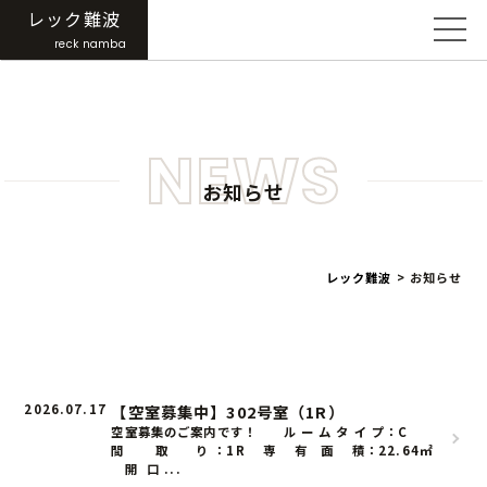
レック難波
reck namba
NEWS
お知らせ
レック難波
>
お知らせ
2026.07.17
【空室募集中】302号室（1R）
空室募集のご案内です！ ル ー ム タ イ プ：C
間 取 り ：1R 専 有 面 積：22.64㎡
開 口 ...