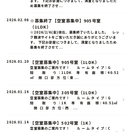
ます。 下記お部屋につきまして、満室となりましたた
め募集を終了させ...
2026.02.06
※募集終了【空室募集中】905号室
（1LDK）
※2026/2/6(金)現在、募集終了いたしました。 レッ
ク難波サイトをご覧いただき誠にありがとうございま
す。 下記お部屋につきまして、満室となりましたため
募集を終了させて...
2026.01.20
【空室募集中】905号室（1LDK）
空室募集のご案内です！ ル ー ム タ イ プ：G
間 取 り ：1LDK 専 有 面 積：40.52
㎡ 開 口 部 方 位：東 ...
ホーム
2026.01.14
【空室募集中】305号室（1LDK）
お知らせ
空室募集のご案内です！ ル ー ム タ イ プ：G
間 取 り ：1K 専 有 面 積：40.52㎡
開 口 部 方 位：西 ...
こだわり
2026.01.14
【空室募集中】502号室（1K）
ルームタイプ
空室募集のご案内です！ ル ー ム タ イ プ：C