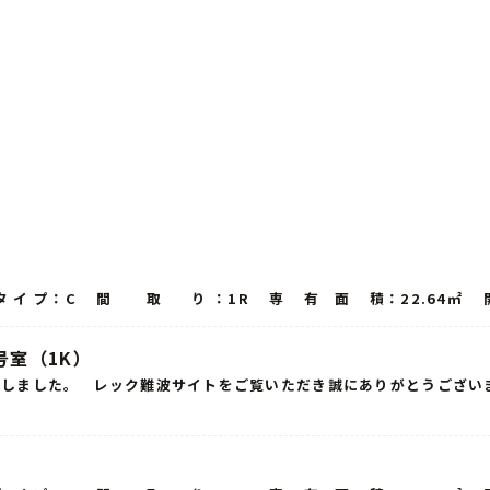
 イ プ：C 間 取 り ：1R 専 有 面 積：22.64㎡ 開 口
号室（1K）
終了いたしました。 レック難波サイトをご覧いただき誠にありがとうござ