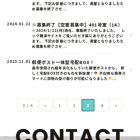
ます。 下記お部屋につきまして、満室となりましたた
ルームタイプ
め募集を終了させ...
ロケーション
2024.01.22
※募集終了【空室募集中】401号室（1K）
※2024/1/22(月)現在、募集終了いたしました。 レ
ック難波サイトをご覧いただき誠にありがとうござい
ギャラリー
ます。 下記お部屋につきまして、満室となりましたた
め募集を終了させ...
物件概要
2023.11.01
郵便ポスト一体型宅配BOX！
長年使用され経年劣化もしていた郵便ポストから、 新
しく宅配BOX付きのものを新設置！
不在時も簡単ス
マートに荷物の受け取りが可能になりました
...
3 / 4
«
1
2
3
4
»
CONTACT